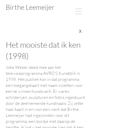
Birthe Leemeijer​​​​
X
Het mooiste dat ik ken
Het mooiste dat ik ken
(1998)
Joke Weber deed mee aan het
televisieprogramma AVRO'S Kunstblik in
1998. Het publiek kon in dat programma
een toegangskaart met naam inzetten voor
een te winnen kunstwerk. Er waren
schilderijen, sculpturen en foto's ingestuurd
door de deelnemende kunstnaars. Zij zette
haar kaart in en won een werk dat Birthe
Leemeijer had ingezonden voor dit
programma, een bordje met daarop de
belofte: Ik laat u het mooiste zien dat ik ken.