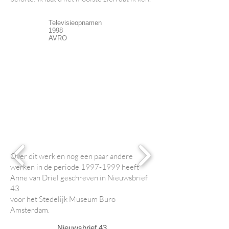
Televisieopnamen
1998
AVRO
Vertaling John Weich
click
to
enla
rge
Over dit werk en nog een paar andere
werken in de periode
1997-1999
heeft
Anne van Driel geschreven in Nieuwsbrief
43
voor het Stedelijk Museum Buro
Amsterdam.
Nieuwsbrief 43