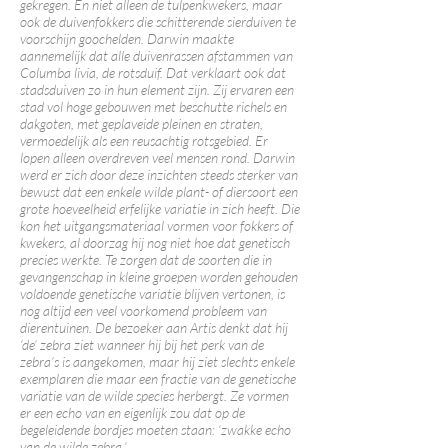
gekregen. En niet alleen de tulpenkwekers, maar
ook de duivenfokkers die schitterende sierduiven te
voorschijn goochelden. Darwin maakte
aannemelijk dat alle duivenrassen afstammen van
Columba livia, de rotsduif. Dat verklaart ook dat
stadsduiven zo in hun element zijn. Zij ervaren een
stad vol hoge gebouwen met beschutte richels en
dakgoten, met geplaveide pleinen en straten,
vermoedelijk als een reusachtig rotsgebied. Er
lopen alleen overdreven veel mensen rond. Darwin
werd er zich door deze inzichten steeds sterker van
bewust dat een enkele wilde plant- of diersoort een
grote hoeveelheid erfelijke variatie in zich heeft. Die
kon het uitgangsmateriaal vormen voor fokkers of
kwekers, al doorzag hij nog niet hoe dat genetisch
precies werkte. Te zorgen dat de soorten die in
gevangenschap in kleine groepen worden gehouden
voldoende genetische variatie blijven vertonen, is
nog altijd een veel voorkomend probleem van
dierentuinen. De bezoeker aan Artis denkt dat hij
‘de’ zebra ziet wanneer hij bij het perk van de
zebra’s is aangekomen, maar hij ziet slechts enkele
exemplaren die maar een fractie van de genetische
variatie van de wilde species herbergt. Ze vormen
er een echo van en eigenlijk zou dat op de
begeleidende bordjes moeten staan: ‘zwakke echo
van de wilde zebra.’