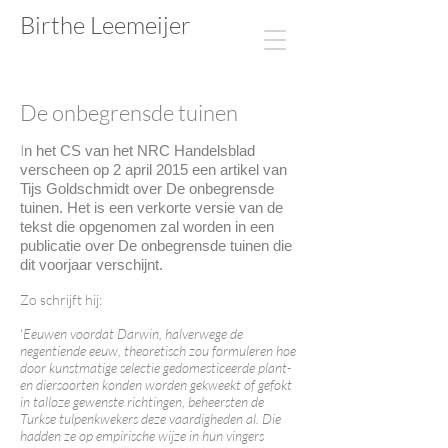
Birthe Leemeijer​​​​
De onbegrensde tuinen
I
n het CS van het NRC Handelsblad
verscheen op 2 april 2015 een artikel van
Tijs Goldschmidt over De onbegrensde
tuinen.
Het is een verkorte versie van de
tekst die opgenomen zal worden in een
publicatie over De onbegrensde tuinen die
dit voorjaar verschijnt.
Zo schrijft hij:
'
Eeuwen voordat Darwin, halverwege de
negentiende eeuw, theoretisch zou formuleren hoe
door kunstmatige selectie gedomesticeerde plant-
en diersoorten konden worden gekweekt of gefokt
in talloze gewenste richtingen, beheersten de
Turkse tulpenkwekers deze vaardigheden al. Die
hadden ze op empirische wijze in hun vingers